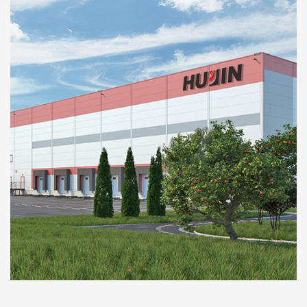
صناعة الآلات لعقود من الزمن. منذ عام 1993، وبدعم قوي
من معهد بحوث التكنولوجيا الهيدروليكية والهوائية في
شنغهاي، نجح مصنعنا في تصميم وتطوير سلسلتين من
المناشير الشريطية لقطع المعادن الهيدروليكية، GB
الأفقية والعمودية GY. يستفيد مصنعنا من خبرته في إنتاج
أدوات الآلة الهيدروليكية ويقوم بإجراء تحديثات شاملة من
النظام الهيدروليكي للأداة الآلية. أضف جهاز حماية
هيدروليكي أوتوماتيكي إلى أداة الآلة لتجعل أداة الآلة
تضبط السرعة تلقائيًا. يتم توحيد سرعة الآلة بعد بدء
العمل، مما يزيل العيوب التقليدية لقلع الأسنان. ويكون
الإنتاج أعلى بمقدار الثلث من المنتجات المماثلة، مما يوفر
حوالي 30-40% من شفرات المنشار الشريطي. يعد
النظام الهيدروليكي جزءًا أساسيًا من آلة النشر. وقد أنتج
هذا التحسن فوائد اقتصادية وكبيرة.