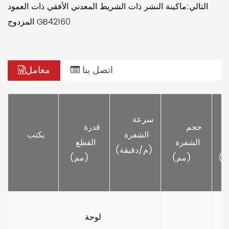
التالي:ماكينة النشر ذات الشريط المعدني الأفقي ذات العمود
المزدوج GB42160
اتصل بنا
معامل
الناتج 
     سرعة 
 
     حجم 
     قدرة 
الشفرة 
     يكتب   
 
الشفرة 
القطع 
(م/دقيقة) 
ط) 
(مم)    
(مم)    
      لوحة 