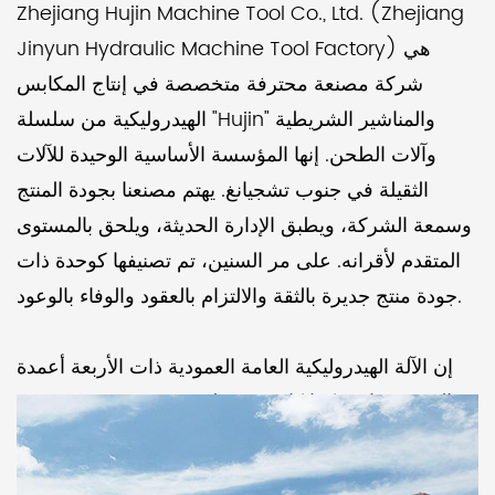
Zhejiang Hujin Machine Tool Co., Ltd. (Zhejiang
Jinyun Hydraulic Machine Tool Factory) هي
شركة مصنعة محترفة متخصصة في إنتاج المكابس
الهيدروليكية من سلسلة "Hujin" والمناشير الشريطية
وآلات الطحن. إنها المؤسسة الأساسية الوحيدة للآلات
الثقيلة في جنوب تشجيانغ. يهتم مصنعنا بجودة المنتج
وسمعة الشركة، ويطبق الإدارة الحديثة، ويلحق بالمستوى
المتقدم لأقرانه. على مر السنين، تم تصنيفها كوحدة ذات
جودة منتج جديرة بالثقة والالتزام بالعقود والوفاء بالوعود.
إن الآلة الهيدروليكية العامة العمودية ذات الأربعة أعمدة
YJ-32-40-315T التي تنتجها شركتنا كانت مفضلة في
صناعة الآلات لعقود من الزمن. منذ عام 1993، وبدعم قوي
من معهد بحوث التكنولوجيا الهيدروليكية والهوائية في