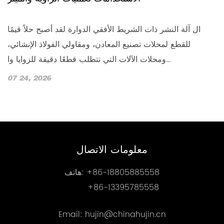
في
ال آلة النشر ذات الشريط الأفقي الدوارة لقد أصبح حلاً قيمًا
تي
للقطع لمحلات تصنيع المعادن، ومقاولي الفولاذ الإنشائي،
ا
ومحلات الآلات التي تتطلب قطعًا دقيقة للزوايا وا...
07 24, 2026
0
معلومات الاتصال
+86-18805885558
هاتف:
+86-13395785558
Email: hujin@chinahujin.cn