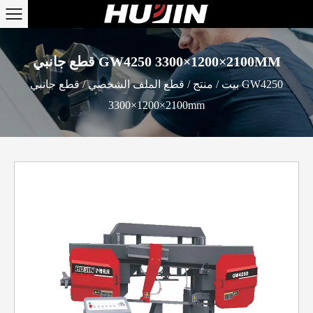
قطع جانبي GW4250 3300×1200×2100MM
بيت
/
منتج
/
قطع الملف الشخصي
/
قطع جانبي GW4250
3300×1200×2100mm