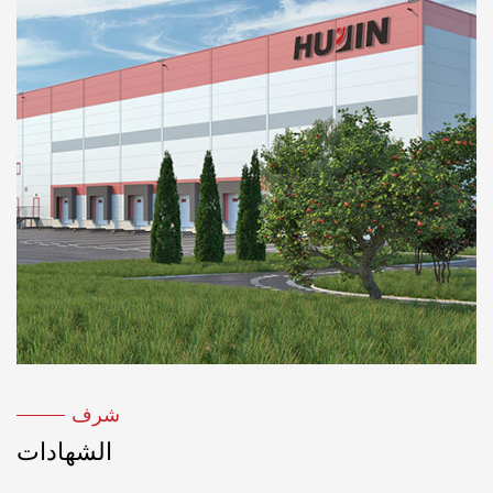
شنغهاي، نجح مصنعنا في تصميم وتطوير سلسلتين من
المناشير الشريطية لقطع المعادن الهيدروليكية، GB
الأفقية والعمودية GY. يستفيد مصنعنا من خبرته في إنتاج
أدوات الآلة الهيدروليكية ويقوم بإجراء تحديثات شاملة من
النظام الهيدروليكي للأداة الآلية. أضف جهاز حماية
هيدروليكي أوتوماتيكي إلى أداة الآلة لتجعل أداة الآلة
تضبط السرعة تلقائيًا. يتم توحيد سرعة الآلة بعد بدء
العمل، مما يزيل العيوب التقليدية لقلع الأسنان. ويكون
الإنتاج أعلى بمقدار الثلث من المنتجات المماثلة، مما يوفر
حوالي 30-40% من شفرات المنشار الشريطي. يعد
النظام الهيدروليكي جزءًا أساسيًا من آلة النشر. وقد أنتج
هذا التحسن فوائد اقتصادية وكبيرة.
شرف
الشهادات