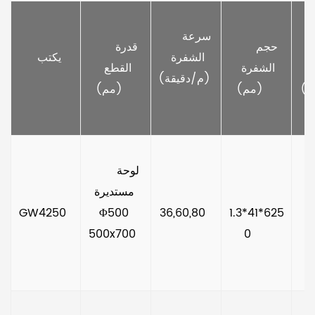
الناتج 
     سرعة 
 
     حجم 
     قدرة 
الشفرة 
     يكتب   
 
الشفرة 
القطع 
(م/دقيقة) 
ط) 
(مم)    
(مم)    
      لوحة 
مستديرة 
     5.5-4
GW4250  
Φ500 
36,60,80  
1.3*41*625
500x700  
0     