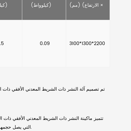
× الارتفاع) (مم)  
(كيلوواط)    
(كيلوواط)    
   1.5    
     0.09    
3100*1300*2200 
تم تصميم آلة النشر ذات الشريط المعدني الأفقي ذات العمو
التي يصل حجمها إلى 650 × 800 مم. هذا التنوع يجعله خيارًا جيدًا لمهام الأعمال المعدنية المختلفة، مما يضمن قطعًا متسقًا ودقيقًا في كل مرة.