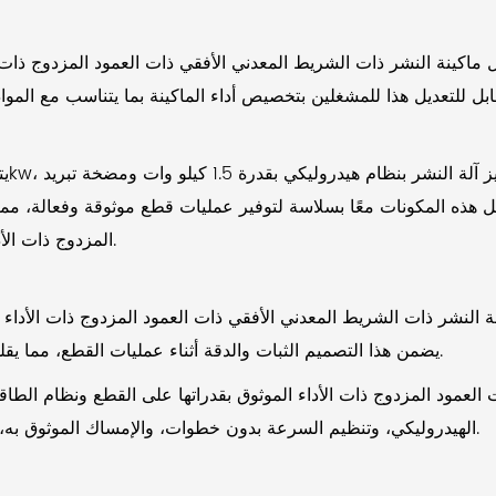
ئها. تعمل هذه المكونات معًا بسلاسة لتوفير عمليات قطع موثوقة وفعالة،
المزدوج ذات الأداء الموثوق خيارًا أفضل للبيئات الصناعية كثيرة المتطلبات.
ة النشر ذات الشريط المعدني الأفقي ذات العمود المزدوج ذات الأداء
يضمن هذا التصميم الثبات والدقة أثناء عمليات القطع، مما يقلل من احتمالية حدوث أعطال ميكانيكية ومتطلبات الصيانة.
 العمود المزدوج ذات الأداء الموثوق بقدراتها على القطع ونظام الطاق
الهيدروليكي، وتنظيم السرعة بدون خطوات، والإمساك الموثوق به، تضمن هذه الآلة دقة وكفاءة عالية في مهام قطع المعادن.