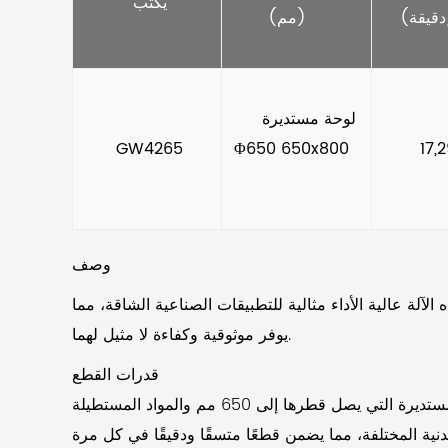
     يكتب    
(مم)    
      لوحة مستديرة 
     GW4265    
Φ650 650x800  
     1
وصف
لآلة عالية الأداء مثالية للتطبيقات الصناعية الشاقة، مما
يوفر موثوقية وكفاءة لا مثيل لهما.
قدرات القطع
تتميز ماكينة النشر ذات الشريط المعدني الأفقي ذات العمود المزدوج ذات الأداء الموثوق بقدرات القطع، وتستوعب المواد المستديرة التي يصل قطرها إلى 650 مم والمواد المستطيلة