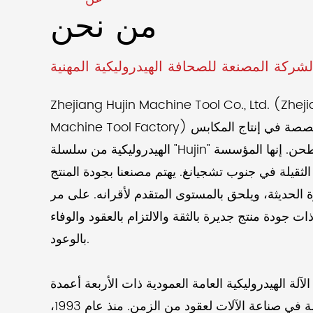
من نحن
Zhejiang Hujin Machine Tool Co., Ltd. (Zhej
Machine Tool Factory) هي شركة مصنعة محترفة متخصصة في إنتاج المكابس
الهيدروليكية من سلسلة "Hujin" والمناشير الشريطية وآلات الطحن. إنها المؤسسة
الثقيلة في جنوب تشجيانغ. يهتم مصنعنا بجودة المنتج
الحديثة، ويلحق بالمستوى المتقدم لأقرانه. على مر
ت جودة منتج جديرة بالثقة والالتزام بالعقود والوفاء
بالوعود.
لآلة الهيدروليكية العامة العمودية ذات الأربعة أعمدة YJ-32-40-315T التي
تنتجها شركتنا كانت مفضلة في صناعة الآلات لعقود من الزمن. منذ عام 1993،