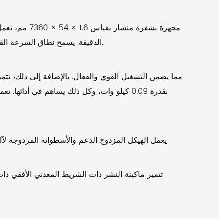
الدقيقة. يسمح نطاق السرعة القابل للتعديل هذا للمشغلين بتخصيص أداء الماكينة بما يتناسب مع المواد المختلفة ومتطلبات القطع، مما يعزز وظائفها بشكل عام.
بقدرة 0.09 كيلو وات، وكل ذلك يساهم في أدا
يعمل الهيكل المزدوج الدعم والأسطوانة المزدوجة لآل
تتميز ماكينة النشر ذات الشريط المعدني الأفقي ذات