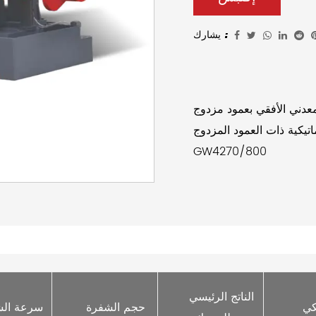
يشارك :
كية ذات العمود المزدوج CNC
GW4270/800
     الناتج الرئيسي 
     هيدروليكي 
     حجم الشفرة 