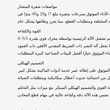
مواصفات شفرة المنشار
مجهزة بشفرة منشار بقياس 1.6 × 54 × 7360 مم، تعمل ماكينة النشر ذات الشريط المعدني الأفقي ذات العمود المزدوج ذات الأداء الموثوق بسرعات متغيرة تبلغ 17 و29 و45 مترًا في
القوة والكفاءة
يتم تشغيل الآلة الرئيسية بواسطة محرك قوي بقدرة 5.5-6kw، مما يضمن التشغيل القوي والفعال. بالإضافة إلى ذلك، تتميز آلة النشر بنظام هيدروليكي بقدرة 1.5 كيلو وات ومضخة تبريد
 مما يجعل آلة النشر ذات الشريط المعدني الأفقي ذات العمود
التصميم الهيكلي
 الموثوق على إطالة عمر خدمة أدوات الماكينة بشكل كبير.
ة القوي والتصميم الهيكلي المبتكر. مع ميزات مثل التحكم