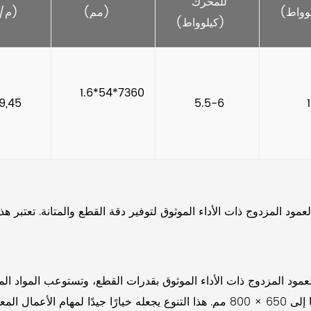
للمحرك 
(مم)    
(م/دقيقة)    
(كيلوواط)    
      1.6*54*7360 
7,29,45    
     5.5-6    
  
د المزدوج ذات الأداء الموثوق لتوفير دقة القطع والمتانة. تعتبر هذه ا