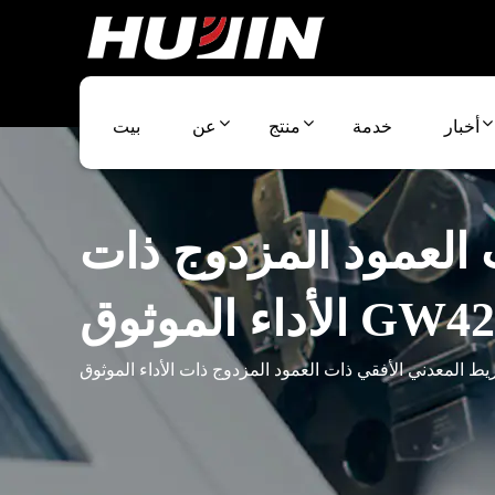
أخبار
خدمة
منتج
عن
بيت
 العمود المزدوج ذات
 الموثوق GW4265