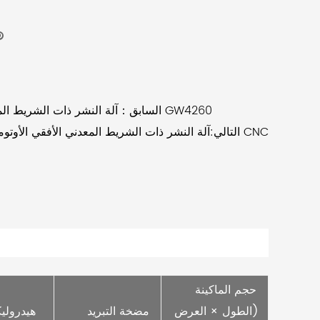
السابق：آلة النشر ذات الشريط المعدني الأفقي بعمود مزدوج GW4260
التالي:آلة النشر ذات الشريط المعدني الأفقي الأوتوماتي
     حجم الماكينة 
(الطول × العرض 
     مضخة التبريد 