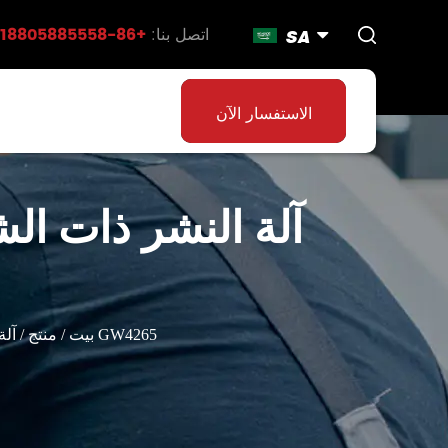
اتصل بنا:
+86-18805885558
SA
الاستفسار الآن
آلة النشر ذات ال
آلة النشر ذات الشريط المعدني الأفقي ذات العمود المزدوج ذات الأداء الموثوق GW4265
بيت
/
منتج
/
آلة