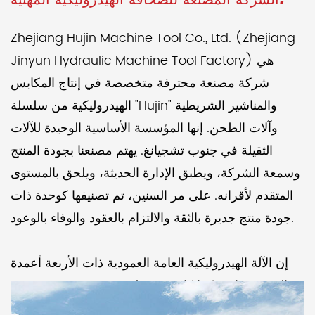
الشركة المصنعة للصحافة الهيدروليكية المهنية.
Zhejiang Hujin Machine Tool Co., Ltd. (Zhejiang
Jinyun Hydraulic Machine Tool Factory) هي
شركة مصنعة محترفة متخصصة في إنتاج المكابس
الهيدروليكية من سلسلة "Hujin" والمناشير الشريطية
وآلات الطحن. إنها المؤسسة الأساسية الوحيدة للآلات
الثقيلة في جنوب تشجيانغ. يهتم مصنعنا بجودة المنتج
وسمعة الشركة، ويطبق الإدارة الحديثة، ويلحق بالمستوى
المتقدم لأقرانه. على مر السنين، تم تصنيفها كوحدة ذات
جودة منتج جديرة بالثقة والالتزام بالعقود والوفاء بالوعود.
إن الآلة الهيدروليكية العامة العمودية ذات الأربعة أعمدة
YJ-32-40-315T التي تنتجها شركتنا كانت مفضلة في
صناعة الآلات لعقود من الزمن. منذ عام 1993، وبدعم قوي