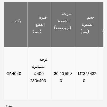
الناتج 
     سرعة 
 
     حجم 
     قدرة 
الشفرة 
     يكتب   
 
الشفرة 
القطع 
(م/دقيقة) 
ط) 
(مم)    
(مم)    
      لوحة 
مستديرة 
GB4040   
Φ400 
30,40,55,8
1.1*34*432
280x400  
0    
0     
وصف