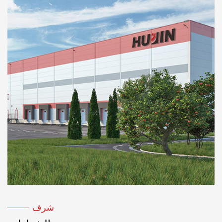
من معهد بحوث التكنولوجيا الهيدروليكية والهوائية في
شنغهاي، نجح مصنعنا في تصميم وتطوير سلسلتين من
المناشير الشريطية لقطع المعادن الهيدروليكية، GB
الأفقية والعمودية GY. يستفيد مصنعنا من خبرته في إنتاج
أدوات الآلة الهيدروليكية ويقوم بإجراء تحديثات شاملة من
النظام الهيدروليكي للأداة الآلية. أضف جهاز حماية
هيدروليكي أوتوماتيكي إلى أداة الآلة لتجعل أداة الآلة
تضبط السرعة تلقائيًا. يتم توحيد سرعة الآلة بعد بدء
العمل، مما يزيل العيوب التقليدية لقلع الأسنان. ويكون
الإنتاج أعلى بمقدار الثلث من المنتجات المماثلة، مما يوفر
حوالي 30-40% من شفرات المنشار الشريطي. يعد
النظام الهيدروليكي جزءًا أساسيًا من آلة النشر. وقد أنتج
هذا التحسن فوائد اقتصادية وكبيرة.
شرف