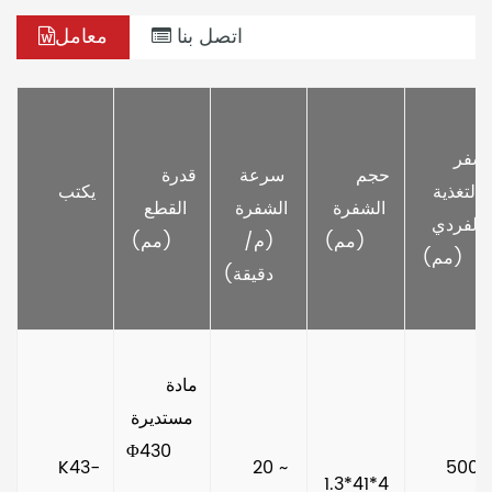
اتصل بنا
معامل
     سفر 
     حجم 
سرعة 
     قدرة 
التغذية 
     يكتب 
الشفرة 
الشفرة 
القطع 
الفردي 
(مم)    
(م/
(مم)    
(مم)    
دقيقة)    
      مادة 
مستديرة
Φ430     
     K43-
     20 ~ 
     500  
1.3*41*4