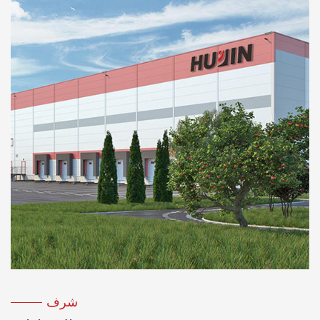
من معهد بحوث التكنولوجيا الهيدروليكية والهوائية في
شنغهاي، نجح مصنعنا في تصميم وتطوير سلسلتين من
المناشير الشريطية لقطع المعادن الهيدروليكية، GB
الأفقية والعمودية GY. يستفيد مصنعنا من خبرته في إنتاج
أدوات الآلة الهيدروليكية ويقوم بإجراء تحديثات شاملة من
النظام الهيدروليكي للأداة الآلية. أضف جهاز حماية
هيدروليكي أوتوماتيكي إلى أداة الآلة لتجعل أداة الآلة
تضبط السرعة تلقائيًا. يتم توحيد سرعة الآلة بعد بدء
العمل، مما يزيل العيوب التقليدية لقلع الأسنان. ويكون
الإنتاج أعلى بمقدار الثلث من المنتجات المماثلة، مما يوفر
حوالي 30-40% من شفرات المنشار الشريطي. يعد
النظام الهيدروليكي جزءًا أساسيًا من آلة النشر. وقد أنتج
هذا التحسن فوائد اقتصادية وكبيرة.
شرف