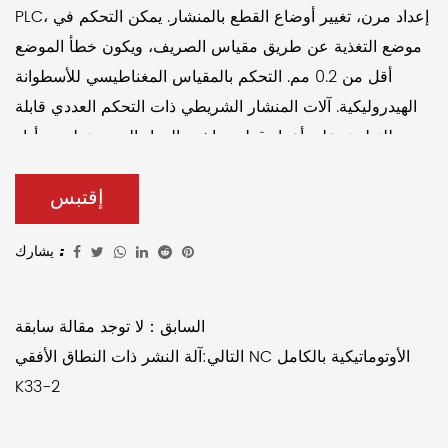
PLC، إعداد مرن، تغيير أوضاع القطع بالمنشار. يمكن التحكم في
موضع التغذية عن طريق مقياس الصريف، ويكون خطأ الموضع
أقل من 0.2 مم. التحكم بالمقياس المغناطيسي للأسطوانة
الهيدروليكية. آلات المنشار الشريطي ذات التحكم العددي قابلة
للتطبيق على أعداد قطع مناشير المواد الموحدة. لديهم أداء
مستقر وكفاءة عالية.
إقتبس
يشارك :
السابق：لا توجد مقالة سابقة
التالي:آلة النشر ذات النطاق الأفقي NC الأوتوماتيكية بالكامل
K33-2