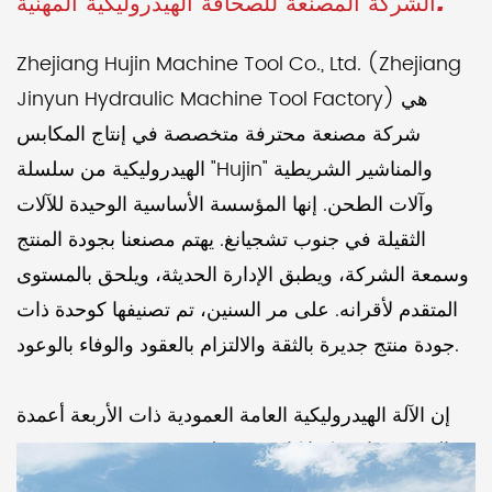
الشركة المصنعة للصحافة الهيدروليكية المهنية.
Zhejiang Hujin Machine Tool Co., Ltd. (Zhejiang
Jinyun Hydraulic Machine Tool Factory) هي
شركة مصنعة محترفة متخصصة في إنتاج المكابس
الهيدروليكية من سلسلة "Hujin" والمناشير الشريطية
وآلات الطحن. إنها المؤسسة الأساسية الوحيدة للآلات
الثقيلة في جنوب تشجيانغ. يهتم مصنعنا بجودة المنتج
وسمعة الشركة، ويطبق الإدارة الحديثة، ويلحق بالمستوى
المتقدم لأقرانه. على مر السنين، تم تصنيفها كوحدة ذات
جودة منتج جديرة بالثقة والالتزام بالعقود والوفاء بالوعود.
إن الآلة الهيدروليكية العامة العمودية ذات الأربعة أعمدة
YJ-32-40-315T التي تنتجها شركتنا كانت مفضلة في
صناعة الآلات لعقود من الزمن. منذ عام 1993، وبدعم قوي